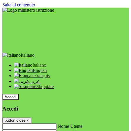
Salta al contenuto
Italiano
Italiano
English
Français
عربى
Shqiptare
Accedi
Accedi
button close
×
Nome Utente