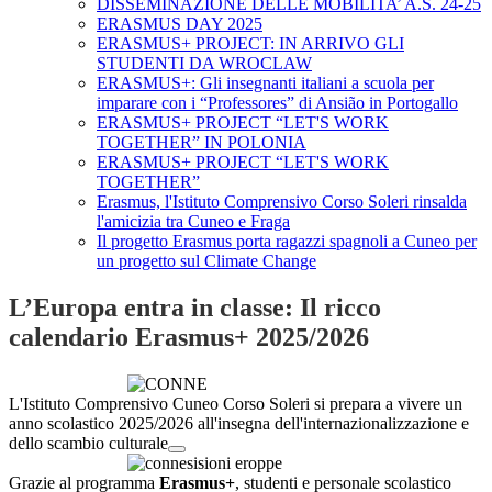
DISSEMINAZIONE DELLE MOBILITA’ A.S. 24-25
ERASMUS DAY 2025
ERASMUS+ PROJECT: IN ARRIVO GLI
STUDENTI DA WROCLAW
ERASMUS+: Gli insegnanti italiani a scuola per
imparare con i “Professores” di Ansião in Portogallo
ERASMUS+ PROJECT “LET'S WORK
TOGETHER” IN POLONIA
ERASMUS+ PROJECT “LET'S WORK
TOGETHER”
Erasmus, l'Istituto Comprensivo Corso Soleri rinsalda
l'amicizia tra Cuneo e Fraga
Il progetto Erasmus porta ragazzi spagnoli a Cuneo per
un progetto sul Climate Change
L’Europa entra in classe: Il ricco
calendario Erasmus+ 2025/2026
L'Istituto Comprensivo Cuneo Corso Soleri si prepara a vivere un
anno scolastico 2025/2026 all'insegna dell'internazionalizzazione e
dello scambio culturale
Grazie al programma
Erasmus+
, studenti e personale scolastico