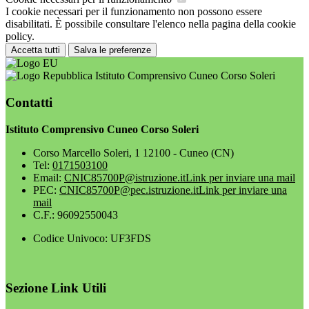
I cookie necessari per il funzionamento non possono essere
disabilitati. È possibile consultare l'elenco nella pagina della cookie
policy.
Accetta tutti
Salva le preferenze
Istituto Comprensivo Cuneo Corso Soleri
Contatti
Istituto Comprensivo Cuneo Corso Soleri
Corso Marcello Soleri, 1 12100 - Cuneo (CN)
Tel:
0171503100
Email:
CNIC85700P@istruzione.it
Link per inviare una mail
PEC:
CNIC85700P@pec.istruzione.it
Link per inviare una
mail
C.F.: 96092550043
Codice Univoco: UF3FDS
Sezione Link Utili